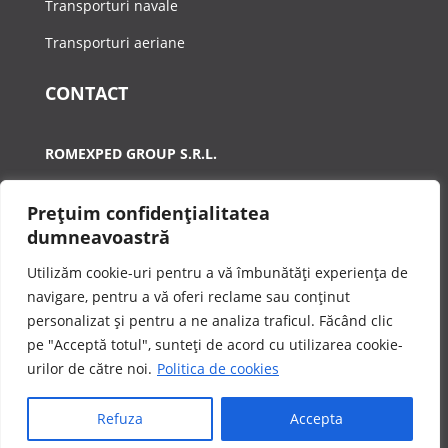
Transporturi navale
Transporturi aeriane
CONTACT
ROMEXPED GROUP S.R.L.
A:
Calea Plevnei, Nr.90-92, Sector 1, Bucuresti
Prețuim confidențialitatea
T:
021 410 3698
dumneavoastră
E:
office@romexped.ro
Utilizăm cookie-uri pentru a vă îmbunătăți experiența de
navigare, pentru a vă oferi reclame sau conținut
personalizat și pentru a ne analiza traficul. Făcând clic
pe "Acceptă totul", sunteți de acord cu utilizarea cookie-
Copyright © 2026 Romexped Group SRL
urilor de către noi.
Politica de cookies
Design with ❤️ by
web DESIGN office
Refuza
Accepta