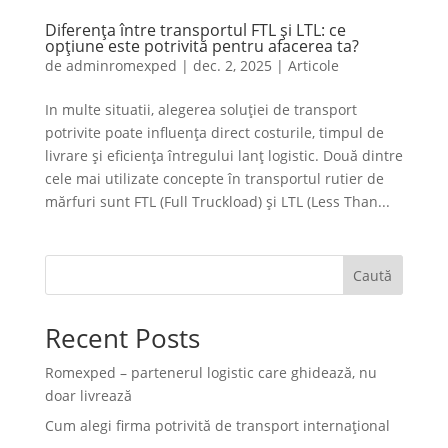
Diferența între transportul FTL și LTL: ce
opțiune este potrivită pentru afacerea ta?
de
adminromexped
|
dec. 2, 2025
|
Articole
In multe situatii, alegerea soluției de transport
potrivite poate influența direct costurile, timpul de
livrare și eficiența întregului lanț logistic. Două dintre
cele mai utilizate concepte în transportul rutier de
mărfuri sunt FTL (Full Truckload) și LTL (Less Than...
Caută
Recent Posts
Romexped – partenerul logistic care ghidează, nu
doar livrează
Cum alegi firma potrivită de transport internațional