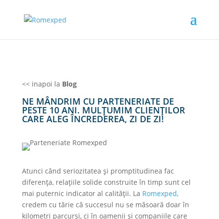
<< inapoi la
Blog
NE MÂNDRIM CU PARTENERIATE DE
PESTE 10 ANI. MULȚUMIM CLIENȚILOR
CARE ALEG ÎNCREDEREA, ZI DE ZI!
Atunci când seriozitatea și promptitudinea fac
diferența, relațiile solide construite în timp sunt cel
mai puternic indicator al calității. La
Romexped
,
credem cu tărie că succesul nu se măsoară doar în
kilometri parcurși, ci în oamenii și companiile care