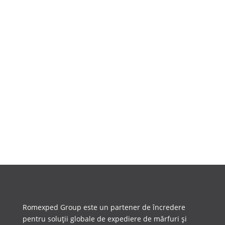
Transportul rutier expres este un serviciu
esențial pentru companiile care nu își permit
întârzieri. Cu peste trei...
Romexped Group este un partener de încredere
pentru soluții globale de expediere de mărfuri și