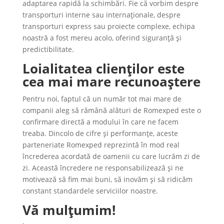
adaptarea rapidă la schimbări. Fie că vorbim despre
transporturi interne sau internaționale, despre
transporturi express sau proiecte complexe, echipa
noastră a fost mereu acolo, oferind siguranță și
predictibilitate.
Loialitatea clienților este
cea mai mare recunoaștere
Pentru noi, faptul că un număr tot mai mare de
companii aleg să rămână alături de Romexped este o
confirmare directă a modului în care ne facem
treaba. Dincolo de cifre și performanțe, aceste
parteneriate Romexped reprezintă în mod real
încrederea acordată de oamenii cu care lucrăm zi de
zi. Această încredere ne responsabilizează și ne
motivează să fim mai buni, să inovăm și să ridicăm
constant standardele serviciilor noastre.
Vă mulțumim!