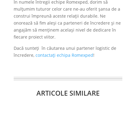
În numele întregii echipe Romexped, dorim să
mulțumim tuturor celor care ne-au oferit șansa de a
construi împreună aceste relații durabile. Ne
onorează să fim aleși ca parteneri de încredere și ne
angajăm să menținem același nivel de dedicare în
fiecare proiect viitor.
Dacă sunteți în căutarea unui partener logistic de
încredere,
contactați echipa Romexped
!
ARTICOLE SIMILARE