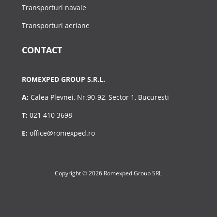
Transporturi navale
Transporturi aeriane
CONTACT
ROMEXPED GROUP S.R.L.
A:
Calea Plevnei, Nr.90-92, Sector 1, Bucuresti
T:
021 410 3698
E:
office@romexped.ro
Copyright © 2026 Romexped Group SRL
Design with ❤️ by
web DESIGN office