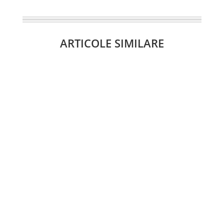
ARTICOLE SIMILARE
Pentru multe companii, diferența dintre
stabilitate și incertitudine o face un partener
logistic care înțelege cu...