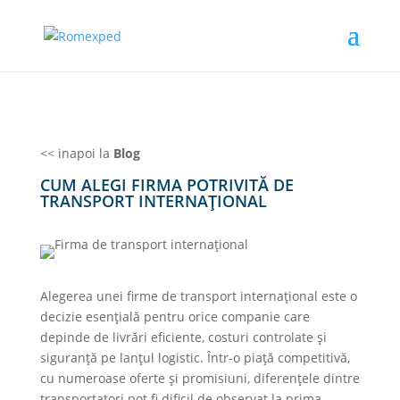
<< inapoi la
Blog
CUM ALEGI FIRMA POTRIVITĂ DE
TRANSPORT INTERNAȚIONAL
Alegerea unei firme de transport internațional este o
decizie esențială pentru orice companie care
depinde de livrări eficiente, costuri controlate și
siguranță pe lanțul logistic. Într-o piață competitivă,
cu numeroase oferte și promisiuni, diferențele dintre
transportatori pot fi dificil de observat la prima