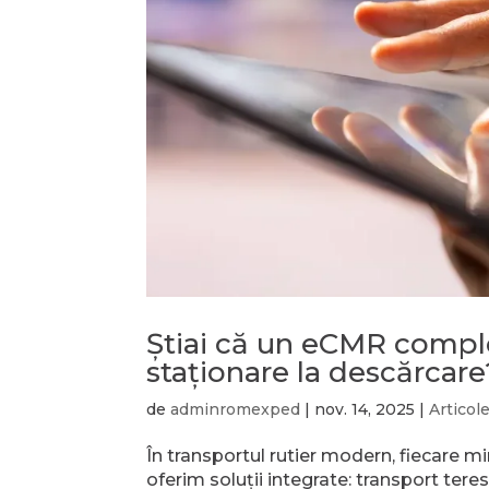
Ştiai că un eCMR compl
staţionare la descărcare
de
adminromexped
|
nov. 14, 2025
|
Articol
În transportul rutier modern, fiecar
oferim soluții integrate: transport terest