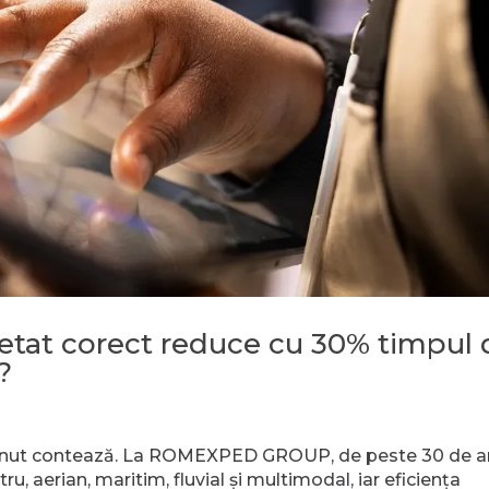
etat corect reduce cu 30% timpul 
?
e
e minut contează. La ROMEXPED GROUP, de peste 30 de a
ru, aerian, maritim, fluvial și multimodal, iar eficiența