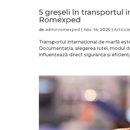
5 greșeli în transportul 
Romexped
de
adminromexped
|
nov. 14, 2025
|
Articol
Transportul internațional de marfă est
Documentația, alegerea rutei, modul de
influențează direct siguranța și eficiența 