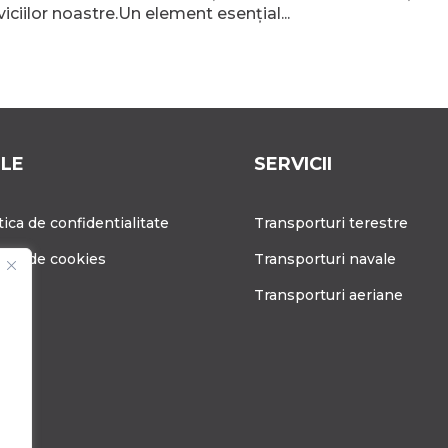
iciilor noastre.Un element esențial...
ILE
SERVICII
tica de confidentialitate
Transporturi terestre
tica de cookies
Transporturi navale
g
Transporturi aeriane
ere
tact