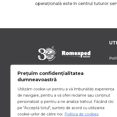
operațională este în centrul tuturor serv
UT
Poli
Poli
Prețuim confidențialitatea
Romexped Group este un
Blo
dumneavoastră
partener de încredere pentru
soluții globale de expediere de
Cari
Utilizăm cookie-uri pentru a vă îmbunătăți experiența
mărfuri și logistică. Oferim
de navigare, pentru a vă oferi reclame sau conținut
Con
servicii personalizate pentru a
personalizat și pentru a ne analiza traficul. Făcând clic
satisface nevoile unice de
pe "Acceptă totul", sunteți de acord cu utilizarea
transport ale companiilor de
toate dimensiunile.
cookie-urilor de către noi.
Politica de cookies