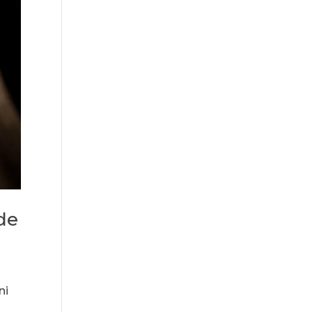
de
ni