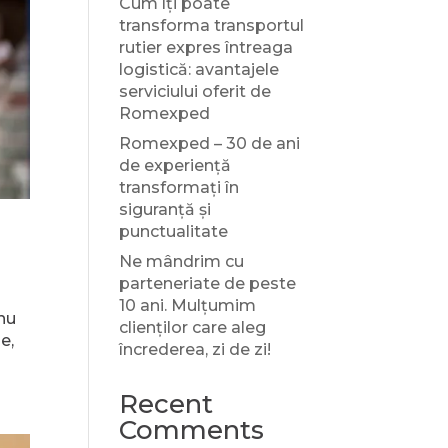
Cum îți poate
transforma transportul
rutier expres întreaga
logistică: avantajele
serviciului oferit de
Romexped
Romexped – 30 de ani
de experiență
transformați în
siguranță și
punctualitate
Ne mândrim cu
parteneriate de peste
10 ani. Mulțumim
 nu
clienților care aleg
e,
încrederea, zi de zi!
Recent
Comments