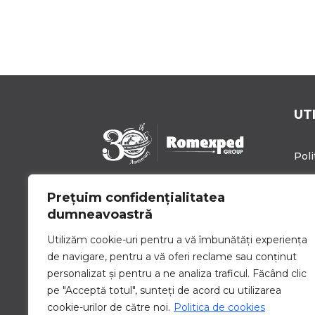
UT
Poli
Poli
Prețuim confidențialitatea
Romexped Group este un
Blo
dumneavoastră
partener de încredere pentru
soluții globale de expediere de
Cari
Utilizăm cookie-uri pentru a vă îmbunătăți experiența
mărfuri și logistică. Oferim
de navigare, pentru a vă oferi reclame sau conținut
Con
servicii personalizate pentru a
personalizat și pentru a ne analiza traficul. Făcând clic
satisface nevoile unice de
pe "Acceptă totul", sunteți de acord cu utilizarea
transport ale companiilor de
toate dimensiunile.
cookie-urilor de către noi.
Politica de cookies