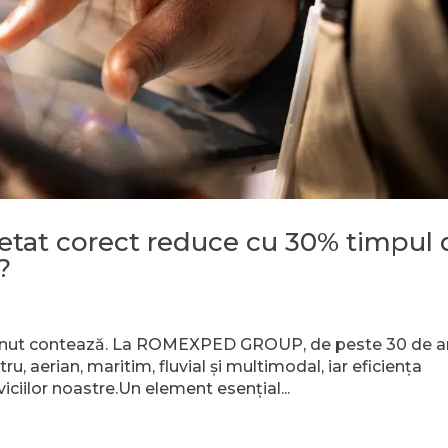
etat corect reduce cu 30% timpul 
?
e
e minut contează. La ROMEXPED GROUP, de peste 30 de a
ru, aerian, maritim, fluvial și multimodal, iar eficiența
iciilor noastre.Un element esențial...