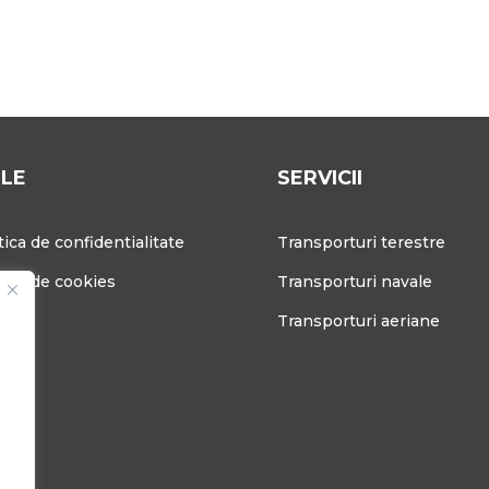
ILE
SERVICII
tica de confidentialitate
Transporturi terestre
tica de cookies
Transporturi navale
g
Transporturi aeriane
ere
tact