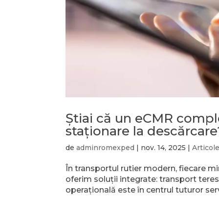
Ştiai că un eCMR compl
staţionare la descărcare
de
adminromexped
|
nov. 14, 2025
|
Articol
În transportul rutier modern, fiecar
oferim soluții integrate: transport terest
operațională este în centrul tuturor serv