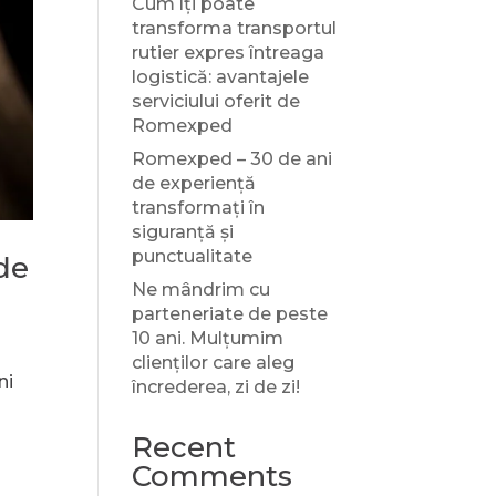
Cum îți poate
transforma transportul
rutier expres întreaga
logistică: avantajele
serviciului oferit de
Romexped
Romexped – 30 de ani
de experiență
transformați în
siguranță și
punctualitate
de
Ne mândrim cu
parteneriate de peste
10 ani. Mulțumim
clienților care aleg
ni
încrederea, zi de zi!
Recent
Comments