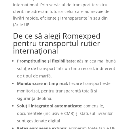
internaţional. Prin serviciul de transport terestru
oferit, ne adresăm tuturor celor care au nevoie de
livrări rapide, eficiente şi transparente în sau din
ţările UE.
De ce să alegi Romexped
pentru transportul rutier
internațional
Promptitudine și flexibilitate:
găsim cea mai bună
soluție de transport într-un timp record, indiferent
de tipul de marfă.
Monitorizare în timp real:
fiecare transport este
monitorizat, pentru transparență totală și
siguranță deplină.
Soluții integrate și automatizate:
comenzile,
documentele (inclusiv e-CMR) și statusul livrărilor
sunt gestionate digital
Rețea europeană extinsă:
acoperim toate țările UE,