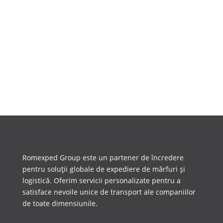
Transportul rutier expres este un serviciu
esențial pentru companiile care nu își permit
întârzieri. Cu peste trei...
Romexped Group este un partener de încredere
pentru soluții globale de expediere de mărfuri și
logistică. Oferim servicii personalizate pentru a
satisface nevoile unice de transport ale companiilor
de toate dimensiunile.