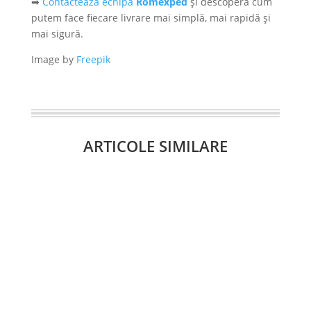
➡
Contactează echipa
Romexped
și descoperă cum
putem face fiecare livrare mai simplă, mai rapidă și
mai sigură.
Image by
Freepik
ARTICOLE SIMILARE
Pentru multe companii, diferența dintre
stabilitate și incertitudine o face un partener
logistic care înțelege cu...