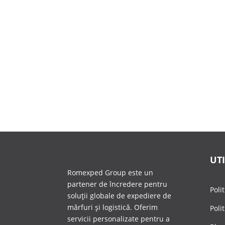
Transportul rutier expres este un serviciu es
UTI
Romexped Group este un
partener de încredere pentru
Poli
soluții globale de expediere de
mărfuri și logistică. Oferim
Poli
servicii personalizate pentru a