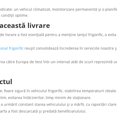
icate: un vehicul climatizat, monitorizare permanentă şi o planifica
n condiţii optime.
această livrare
e livrare a fost esenţială pentru a menţine lanţul frigorific, a evit
onal frigorific
reușit consolidează încrederea în serviciile noastre 
ia către Europa de Vest într-un interval atât de scurt reprezintă u
ctul
fixare sigură în vehiculul frigorific, stabilirea temperaturii ideale
im, evitarea întârzierilor, timp minim de staţionare.
a urmărit constant starea vehiculului şi a mărfii, cu raportări clare 
marfa a fost descarcată şi predată beneficiarulului.