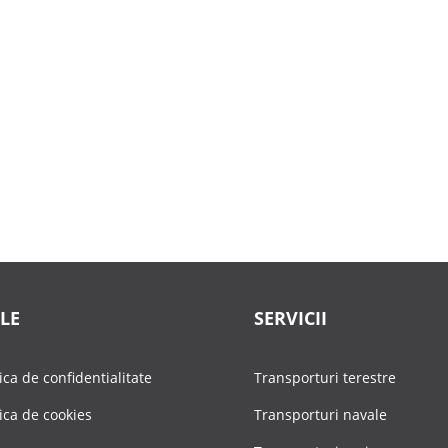
ențial pentru companiile care nu își permit întârzieri. Cu peste trei
LE
SERVICII
tica de confidentialitate
Transporturi terestre
tica de cookies
Transporturi navale