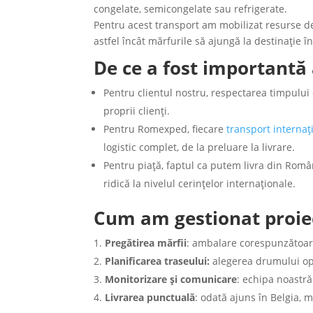
congelate, semicongelate sau refrigerate.
Pentru acest transport am mobilizat resurse ded
astfel încât mărfurile să ajungă la destinaţie î
De ce a fost importantă 
Pentru clientul nostru, respectarea timpului d
proprii clienţi.
Pentru Romexped, fiecare
transport internați
logistic complet, de la preluare la livrare.
Pentru piaţă, faptul ca putem livra din Român
ridică la nivelul cerinţelor internaţionale.
Cum am gestionat proie
Pregătirea mărfii
: ambalare corespunzătoare, 
Planificarea traseului:
alegerea drumului opt
Monitorizare şi comunicare
: echipa noastră 
Livrarea punctuală
: odată ajuns în Belgia, 