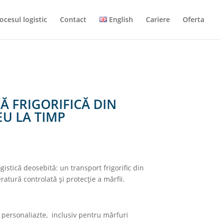
ocesul logistic
Contact
English
Cariere
Oferta
Ă FRIGORIFICĂ DIN
EU LA TIMP
tică deosebită: un transport frigorific din
atură controlată şi protecţie a mărfii.
i personaliazte, inclusiv pentru mărfuri