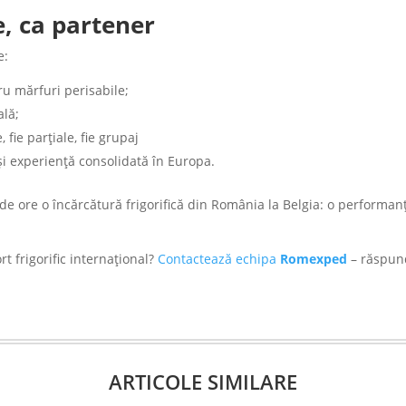
, ca partener
e:
tru mărfuri perisabile;
ală;
 fie parţiale, fie grupaj
şi experienţă consolidată în Europa.
de ore o încărcătură frigorifică din România la Belgia: o perform
t frigorific internaţional?
Contactează echipa
Romexped
– răspund
ARTICOLE SIMILARE