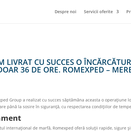
Despre noi
Servicii oferite
Pr
 LIVRAT CU SUCCES O ÎNCĂRCĂTUR
 DOAR 36 DE ORE. ROMEXPED – MER
d Group a realizat cu succes săptămâna aceasta o operaţiune logis
are până la sosire în siguranţă, cu respectarea condiţiilor de temper
jament
tul internaţional de marfă, Romexped oferă soluţii rapide, sigure ş