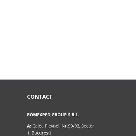
...
CONTACT
ROMEXPED GROUP S.R.L.
A:
Calea Plevnei, Nr.90-92, Sector
1, Bucuresti