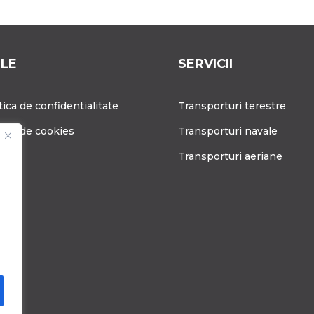
ILE
SERVICII
tica de confidentialitate
Transporturi terestre
tica de cookies
Transporturi navale
g
Transporturi aeriane
ere
tact