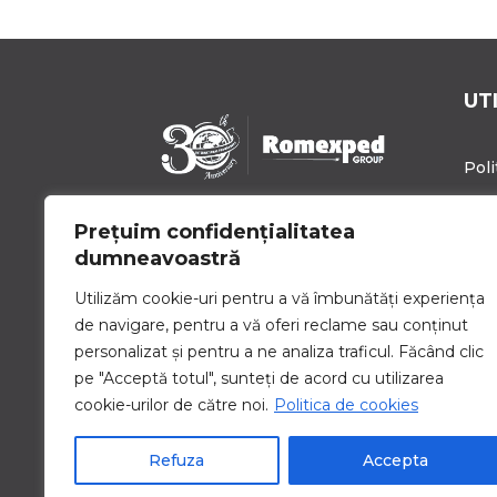
UT
Poli
Poli
Prețuim confidențialitatea
Romexped Group este un
Blo
dumneavoastră
partener de încredere pentru
soluții globale de expediere de
Cari
Utilizăm cookie-uri pentru a vă îmbunătăți experiența
mărfuri și logistică. Oferim
de navigare, pentru a vă oferi reclame sau conținut
Con
servicii personalizate pentru a
personalizat și pentru a ne analiza traficul. Făcând clic
satisface nevoile unice de
pe "Acceptă totul", sunteți de acord cu utilizarea
transport ale companiilor de
toate dimensiunile.
cookie-urilor de către noi.
Politica de cookies
Refuza
Accepta
Copyright © 2026 Romexped Group SRL