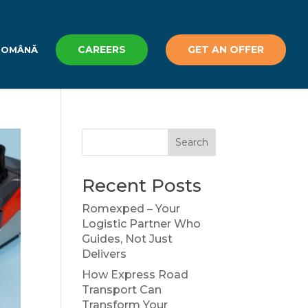
CAREERS
GET AN OFFER
ROMÂNĂ
Search
Recent Posts
Romexped – Your
Logistic Partner Who
Guides, Not Just
Delivers
How Express Road
Transport Can
Transform Your