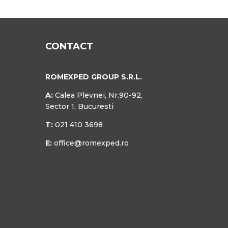
CONTACT
ROMEXPED GROUP S.R.L.
A:
Calea Plevnei, Nr.90-92,
Sector 1, Bucuresti
T:
021 410 3698
E:
office@romexped.ro
Design with ❤️ by
web DESIGN office