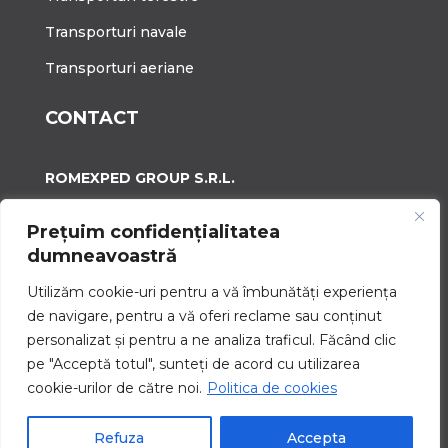
Transporturi navale
Transporturi aeriane
CONTACT
ROMEXPED GROUP S.R.L.
A:
Calea Plevnei, Nr.90-92, Sector 1, Bucuresti
Prețuim confidențialitatea
T:
021 410 3698
dumneavoastră
E:
office@romexped.ro
Utilizăm cookie-uri pentru a vă îmbunătăți experiența
de navigare, pentru a vă oferi reclame sau conținut
personalizat și pentru a ne analiza traficul. Făcând clic
pe "Acceptă totul", sunteți de acord cu utilizarea
Copyright © 2026 Romexped Group SRL
cookie-urilor de către noi.
Politica de cookies
Design with ❤️ by
web DESIGN office
Refuza
Accepta