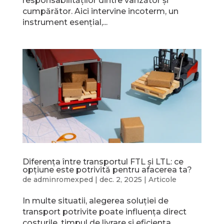
responsabilităților dintre vânzător și
cumpărător. Aici intervine incoterm, un
instrument esențial,...
Diferența între transportul FTL și LTL: ce
opțiune este potrivită pentru afacerea ta?
de
adminromexped
|
dec. 2, 2025
|
Articole
In multe situatii, alegerea soluției de
transport potrivite poate influența direct
costurile, timpul de livrare și eficiența