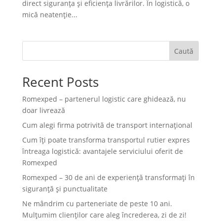
direct siguranța și eficiența livrărilor. În logistică, o
mică neatenție...
Caută
Recent Posts
Romexped – partenerul logistic care ghidează, nu
doar livrează
Cum alegi firma potrivită de transport internațional
Cum îți poate transforma transportul rutier expres
întreaga logistică: avantajele serviciului oferit de
Romexped
Romexped – 30 de ani de experiență transformați în
siguranță și punctualitate
Ne mândrim cu parteneriate de peste 10 ani.
Mulțumim clienților care aleg încrederea, zi de zi!